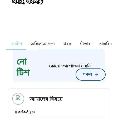
সদর, পঞ্চগড়
নোটিশ
অফিস আদেশ
খবর
টেন্ডার
চাকরি কর্ন
নো
কোনো তথ্য পাওয়া যায়নি।
টিশ
সকল
আমাদের বিষয়ে
কর্মকর্তাবৃন্দ